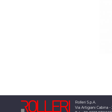
Rolleri S.p.A.
Via Artigiani Cabina -