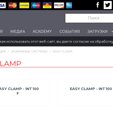
Я
МЕДИА
ACADEMY
CОБЫТИЯ
ЗАГРУЗКИ
жая использовать этот веб-сайт, вы даете согласие на обработк
ЦИЯ
>
ЗАЖИМНЫЕ СИСТЕМЫ
>
EASY CLAMP
CLAMP
ASY CLAMP - INT100
EASY CLAMP - INT100
F