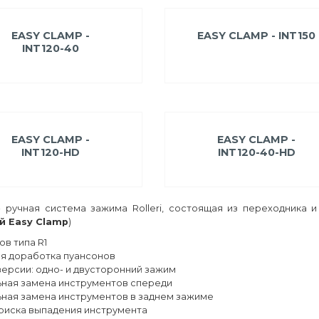
EASY CLAMP -
EASY CLAMP - INT150
INT120-40
EASY CLAMP -
EASY CLAMP -
INT120-HD
INT120-40-HD
 ручная система зажима Rolleri, состоящая из переходника 
й Easy Clamp
)
ов типа R1
ся доработка пуансонов
версии: одно- и двусторонний зажим
ьная замена инструментов спереди
ьная замена инструментов в заднем зажиме
 риска выпадения инструмента