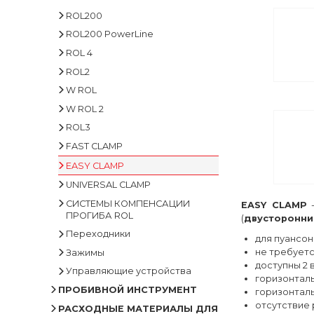
ROL200
ROL200 PowerLine
ROL 4
ROL2
W ROL
W ROL 2
ROL3
FAST CLAMP
EASY CLAMP
EASY CLAMP - INT100 F
EASY CLAMP - INT100
EASY CLAMP - INT120
EASY CLAMP - INT120-40
EASY CLAMP - INT150
EASY CLAMP - INT150-40
EASY CLAMP - INT120-HD
EASY CLAMP - INT120-40-HD
DOUBLE EASY CLAMP
UNIVERSAL CLAMP
СИСТЕМЫ КОМПЕНСАЦИИ
EASY CLAMP
-
ПРОГИБА ROL
(
двусторонни
Переходники
для пуансон
не требует
Зажимы
доступны 2 
Управляющие устройства
горизонтал
ПРОБИВНОЙ ИНСТРУМЕНТ
горизонтал
отсутствие
РАСХОДНЫЕ МАТЕРИАЛЫ ДЛЯ